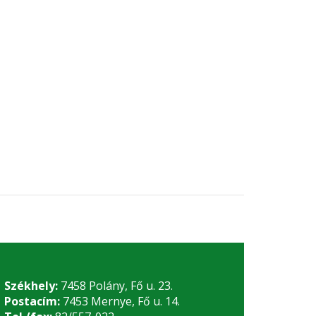
Székhely:
7458 Polány, Fő u. 23.
Postacím:
7453 Mernye, Fő u. 14.