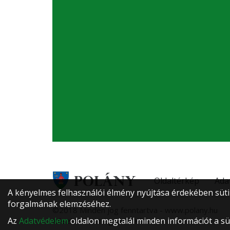
Oldaltérkép
Ada
A kényelmes felhasználói élmény nyújtása érdekében süti
forgalmának elemzéséhez.
©2018 Minden jog fenntartva - www.polany.hu
Az
Adatvédelem
oldalon megtalál minden információt a süt
Készítette: Integranet Kft.