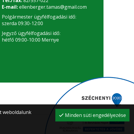
Tel./fax:
82/557-022
E-mail:
ellenberger.tamas@gmail.com
Polgármester ügyfélfogadási idő:
szerda 09:30-12:00
Jegyző ügyfélfogadási idő:
hétfő 09:00-10:00 Mernye
nt weboldalunk
Minden süti engedélyezése