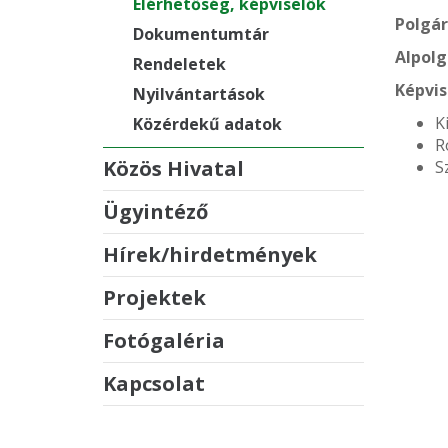
Elérhetőség, képviselők
Polgá
Dokumentumtár
Alpol
Rendeletek
Képvis
Nyilvántartások
K
Közérdekű adatok
R
Közös Hivatal
S
Ügyintéző
Hírek/hirdetmények
Projektek
Fotógaléria
Kapcsolat