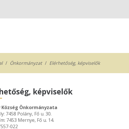
al
Önkormányzat
Elérhetőség, képviselők
hetőség, képviselők
y Község Önkormányzata
y: 7458 Polány, Fő u. 30.
m: 7453 Mernye, Fő u. 14.
2/557-022