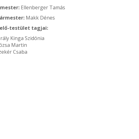
rmester:
Ellenberger Tamás
gármester:
Makk Dénes
elő-testület tagjai:
irály Kinga Szidónia
ózsa Martin
zekér Csaba