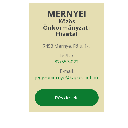
MERNYEI
Közös
Önkormányzati
Hivatal
7453 Mernye, Fő u. 14.
Tel/fax:
82/557-022
E-mail:
jegyzomernye@kapos-net.hu
Részletek