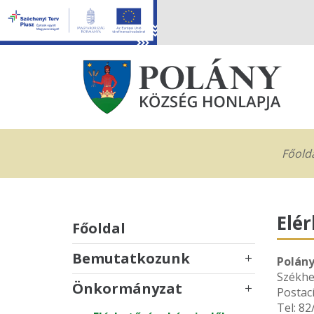
Főold
Elér
Főoldal
Bemutatkozunk
Polán
Székhel
Önkormányzat
Postací
Tel: 8