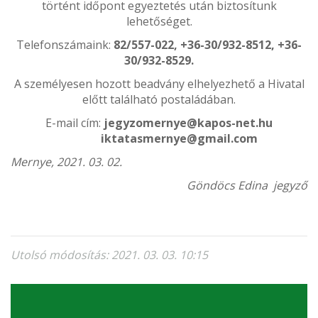
történt időpont egyeztetés után biztosítunk
lehetőséget.
Telefonszámaink:
82/557-022, +36-30/932-8512, +36-
30/932-8529.
A személyesen hozott beadvány elhelyezhető a Hivatal
előtt található postaládában.
E-mail cím:
jegyzomernye@kapos-net.hu
iktatasmernye@gmail.com
Mernye, 2021. 03. 02.
Göndöcs Edina jegyző
Utolsó módosítás: 2021. 03. 03. 10:15